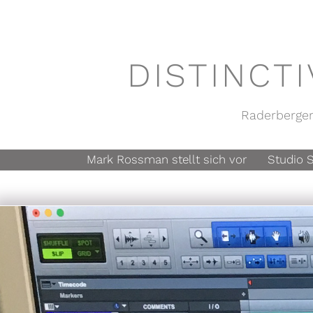
DISTINCT
Raderberger
Mark Rossman stellt sich vor
Studio S