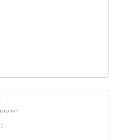
e
oice.com
37