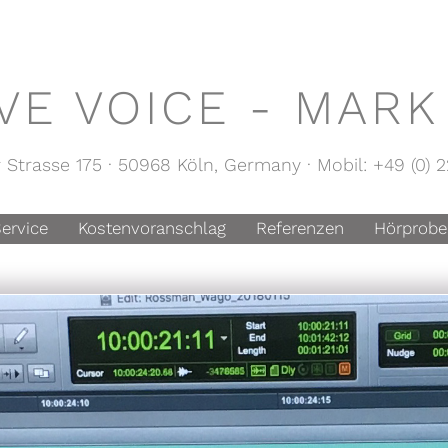
IVE VOICE - MAR
 Strasse 175 · 50968 Köln, Germany · Mobil: +49 (0) 2
ervice
Kostenvoranschlag
Referenzen
Hörprobe