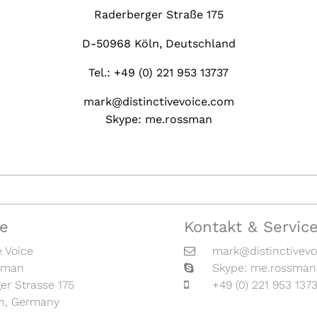
Raderberger Straße 175
D-50968 Köln, Deutschland
Tel.: +49 (0) 221 953 13737
mark@distinctivevoice.com
Skype: me.rossman
e
Kontakt & Servic
e Voice
mark@distinctivev
sman
Skype: me.rossman
er Strasse 175
+49 (0) 221 953 137
n, Germany